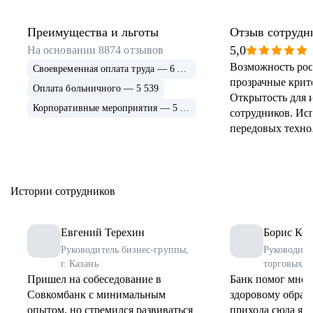
Преимущества и льготы
Отзыв сотрудн
5,0
На основании
8874
отзывов
Возможность рос
Своевременная оплата труда — 6 915
прозрачные крит
Оплата больничного — 5 539
Открытость для 
Корпоративные мероприятия — 5 339
сотрудников. Ис
передовых техно
применение и ра
инструментов. 
соцпрограммы дл
Истории сотрудников
Евгений Терехин
Борис Коз
Руководитель бизнес-группы,
Руководите
г. Казань
торговых о
Пришел на собеседование в
Банк помог мне 
Совкомбанк с минимальным
здоровому образу
опытом, но стремился развиваться
прихода сюда я 