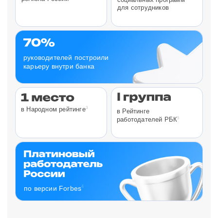
для сотрудников
руководителей построили
карьеру внутри банка
3
в Народном рейтинге
в Рейтинге
5
работодателей РБК
4
по версии Forbes