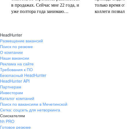
в продажах. Сейчас мне 22 года, и
только время от 
уже полтора года занимаю
коллеги позвали 
должность руководителя.
совместную проб
Постоянно учусь у более опытных
понеслась! В 202
коллег и получаю высшее
свои первые 10 
HeadHunter
образование. Молодежь сегодня
полумарафоне, с
Размещение вакансий
задаёт тренды и меняет рынок
участвую в массо
Поиск по резюме
труда, и горжусь тем, что являюсь
тёплое время год
О компании
частью этого процесса.
участвую в гоно
Наши вакансии
коньковым ходо
Реклама на сайте
секцию беговых 
Требования к ПО
Безопасный HeadHunter
коллегами. Спор
HeadHunter API
не только поддер
Партнерам
форме, но и сни
Инвесторам
после рабочих бу
Каталог компаний
Поиск по вакансиям в Мечетинской
Сетка: соцсеть для нетворкинга
Соискателям
hh PRO
Готовое резюме