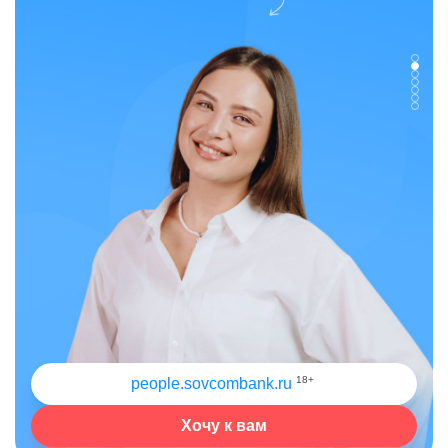
18+
people.sovcombank.ru
Хочу к вам