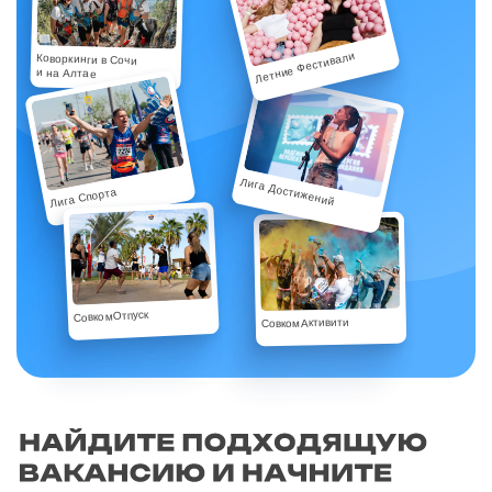
Летние Фестивали
Коворкинги в Сочи
и на Алтае
Лига Достижений
Лига Спорта
СовкомОтпуск
СовкомАктивити