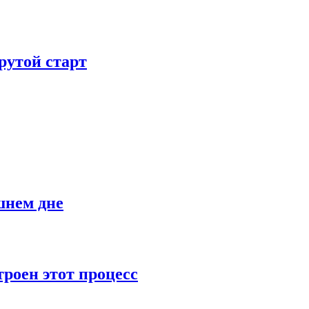
рутой старт
шнем дне
роен этот процесс