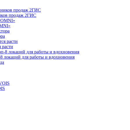
ников продаж 2ГИС
OMNI»
ора
 расти
-8 локаций для работы и вдохновения
OIS