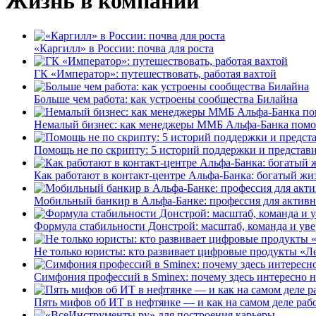
Жизнь в компании
«Каргилл» в России: почва для роста
ГК «Император»: путешествовать, работая вахтой
Больше чем работа: как устроены сообщества Билайна
Немалый бизнес: как менеджеры ММБ Альфа-Банка помо
Помощь не по скрипту: 5 историй поддержки и представ
Как работают в контакт-центре Альфа-Банка: богатый жи
Мобильный банкир в Альфа-Банке: профессия для актив
Формула стабильности Донстрой: масштаб, команда и уве
Не только юристы: кто развивает цифровые продукты «Ле
Симфония профессий в Sminex: почему здесь интересно н
Пять мифов об ИТ в нефтянке — и как на самом деле работ