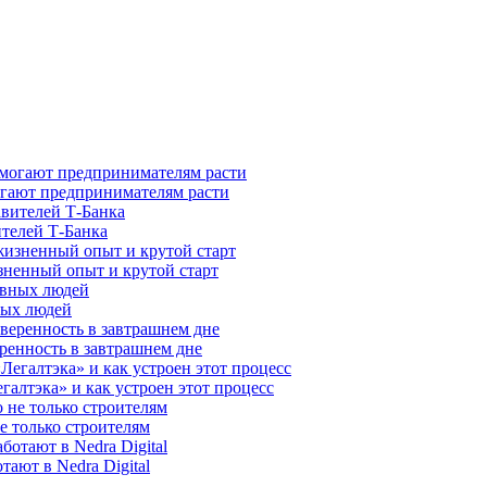
гают предпринимателям расти
ителей Т-Банка
зненный опыт и крутой старт
ных людей
ренность в завтрашнем дне
галтэка» и как устроен этот процесс
е только строителям
ают в Nedra Digital