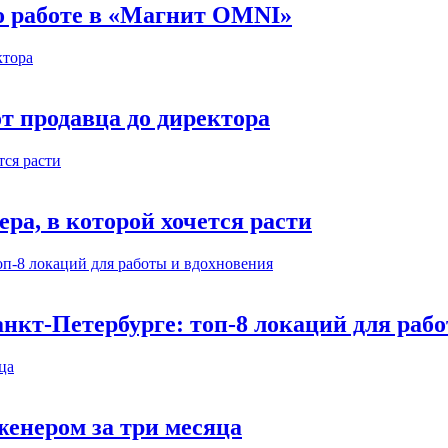
 о работе в «Магнит OMNI»
т продавца до директора
а, в которой хочется расти
нкт-Петербурге: топ-8 локаций для раб
енером за три месяца