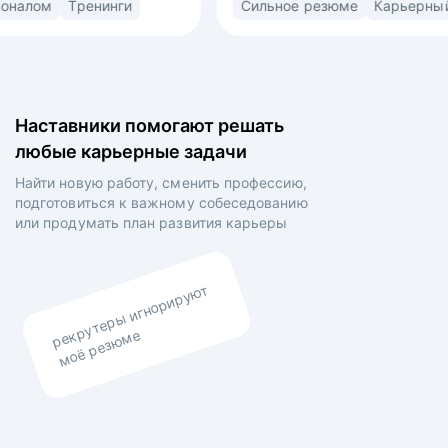
Управление персоналом
Тренинги
Сильное
(market/product fit) в найме. Знаю ожидания
проектами 
рекрутеров, нанимающих менеджеров
FMCG-компани
и владельцев компаний. • Выстраиваю
координиро
сторителлинг в резюме и самопрезентации для
и подбора 
раскрытия вашей профессиональной личности •
перешла в 
Наставники помогают решать
Выравниваю ваши личные цели и планы
обучения и
любые карьерные задачи
работодателя.
уровня, по
100 IT-спец
Найти новую работу, сменить профессию,
подготовиться к важному собеседованию
или продумать план
развития карьеры
рекрутеры игнорируют
моё резюме