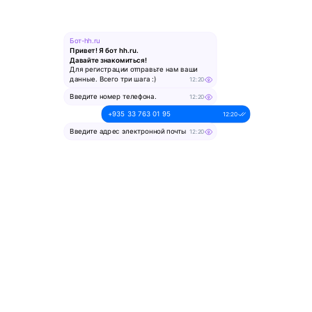
Бот-hh.ru
Привет! Я бот hh.ru.
Давайте знакомиться!
Для регистрации отправьте нам ваши
данные. Всего три шага :)
12:20
Введите номер телефона.
12:20
+935 33 763 01 95
12:20
Введите адрес электронной почты
12:20
alesya-pochta@ya.ru.
12:20
Введите ваше имя
12:20