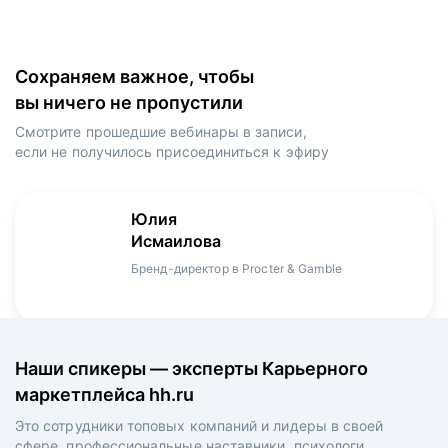
Сохраняем важное, чтобы
вы ничего не пропустили
Смотрите прошедшие вебинары в записи,
если не получилось присоединиться к эфиру
Игорь
Даниил
Юлия
Мария
Денис
Зуриев
Харламов
Исмаилова
Оборина
Мерзлов
Руководитель ИТ-проектов, международный
Head Product Manager в Ozon / ex-Huawei,
Бренд-директор в Procter & Gamble
Менеджер продукта в hh.ru
Креативный директор в XReady Lab, ex-КРОК
аэропорт Шереметьево, ex-Лукойл
Playrix
Наши спикеры — эксперты Карьерного
маркетплейса hh.ru
Это сотрудники топовых компаний и лидеры в своей
сфере, профессиональные наставники, психологи,